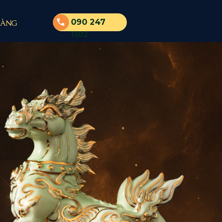
hàng
090 247
1102