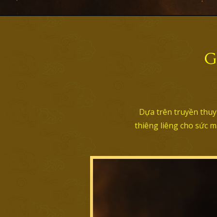
G
Dựa trên truyền thuy
thiêng liêng cho sức 