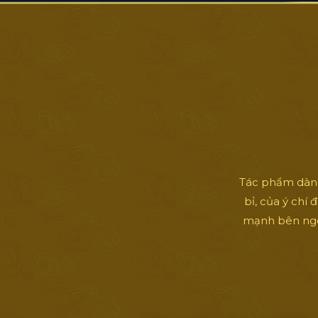
Tác phẩm dành
bỉ, của ý chí
mạnh bên ngoài