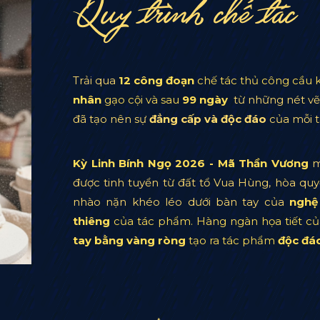
Quy trình chế tác
Trải qua
12 công đoạn
chế tác thủ công cầu k
nhân
gạo cội và
sau
99 ngày
từ những nét vẽ 
đã tạo nên sự
đẳng cấp và độc đáo
của mỗi 
Kỳ Linh Bính Ngọ 2026 - Mã Thần Vương
ma
được tinh tuyển từ đất tổ Vua Hùng, hòa qu
nhào nặn khéo léo dưới bàn tay của
nghệ
thiêng
của tác phẩm. Hàng ngàn họa tiết c
tay bằng vàng ròng
tạo ra tác phẩm
độc đá