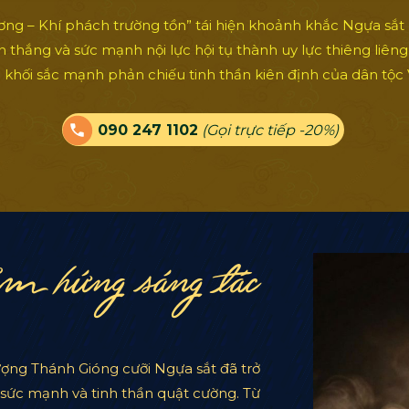
g – Khí phách trường tồn” tái hiện khoảnh khắc Ngựa sắt 
ến thắng và sức mạnh nội lực hội tụ thành uy lực thiêng liên
khối sắc mạnh phản chiếu tinh thần kiên định của dân tộc Vi
090 247 1102
(Gọi trực tiếp -20%)
m hứng sáng tác
tượng Thánh Gióng cưỡi Ngựa sắt đã trở
 sức mạnh và tinh thần quật cường. Từ